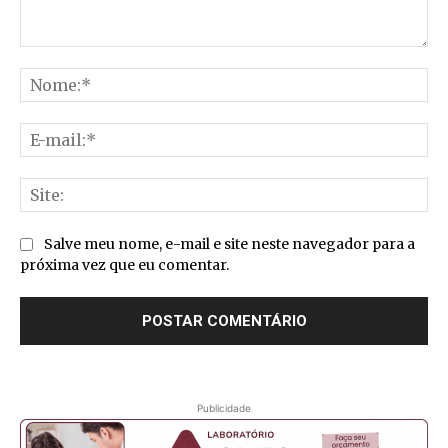
Comentário:
No
E-
mai
Sit
Salve meu nome, e-mail e site neste navegador para a
próxima vez que eu comentar.
Publicidade