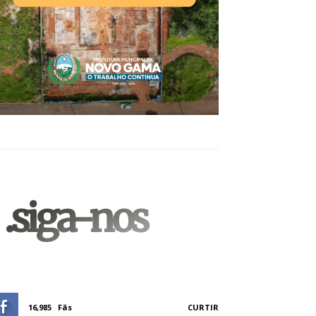
.siga-nos
16,985
Fãs
CURTIR