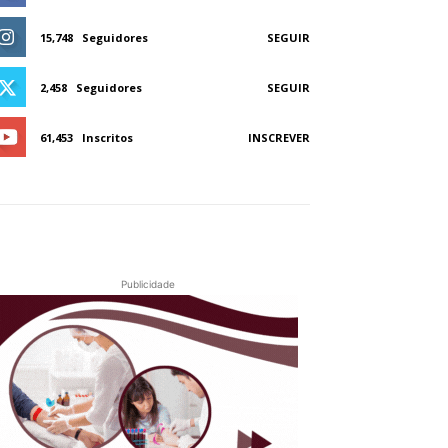
15,748
Seguidores
SEGUIR
2,458
Seguidores
SEGUIR
61,453
Inscritos
INSCREVER
Publicidade