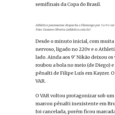
semifinais da Copa do Brasil.
Athletico paranaense despacha o Flamengo por 3 a 0 e vai à
Foto: Gustavo Oliveira (athletico.com.br)
Desde o minuto inicial, com muita 
nervoso, ligado no 220v e o Athlet
lado. Ainda aos 9′ Nikão deixou os 
roubou a bola no meio (de Diego) e
pênalti de Filipe Luís em Kayzer. O
VAR.
O VAR voltou protagonizar sob um
marcou pênalti inexistente em Br
foi cancelada, porém ficou marcada