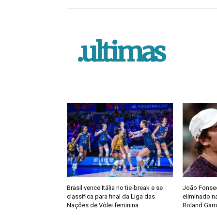
.ultimas
Brasil vence Itália no tie-break e se
João Fonsec
classifica para final da Liga das
eliminado na
Nações de Vôlei feminina
Roland Garr