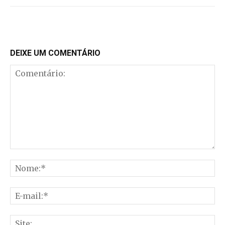
DEIXE UM COMENTÁRIO
Comentário:
No
E-
mai
Sit