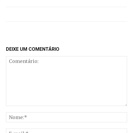
DEIXE UM COMENTÁRIO
Comentário:
No
E-