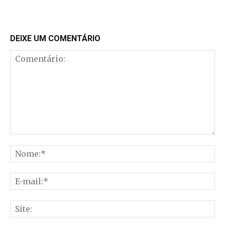
DEIXE UM COMENTÁRIO
Comentário:
No
E-
mai
Sit