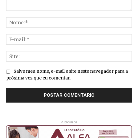
Comentário:
No
E-
mai
Sit
Salve meu nome, e-mail e site neste navegador para a
próxima vez que eu comentar.
Publicidade