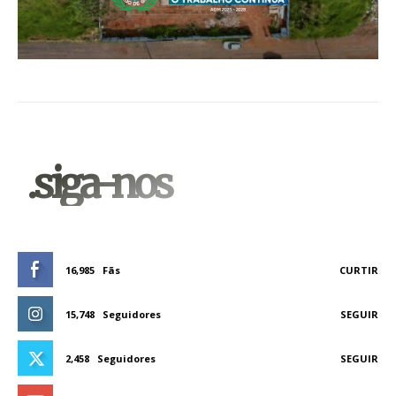
.siga-nos
16,985
Fãs
CURTIR
15,748
Seguidores
SEGUIR
2,458
Seguidores
SEGUIR