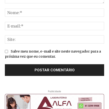
Comentário:
No
E-
mai
Sit
Salve meu nome, e-mail e site neste navegador para a
próxima vez que eu comentar.
Publicidade