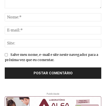
Comentário:
No
E-
mai
Sit
Salve meu nome, e-mail e site neste navegador para a
próxima vez que eu comentar.
Publicidade