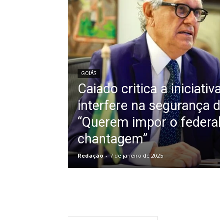
GOIÁS
Caiado critica a iniciati
interfere na segurança 
“Querem impor o federa
chantagem”
Redação
-
7 de janeiro de 2025