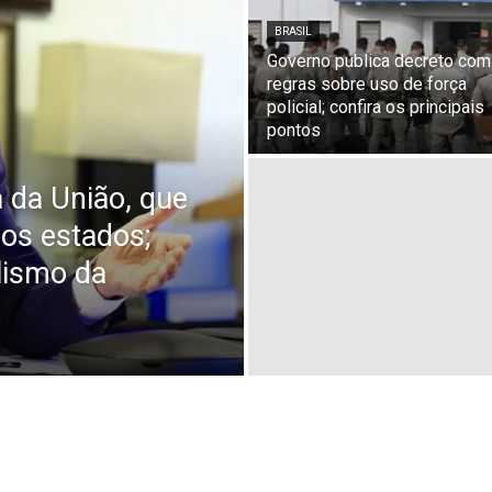
BRASIL
Governo publica decreto com
regras sobre uso de força
policial; confira os principais
pontos
va da União, que
dos estados;
lismo da