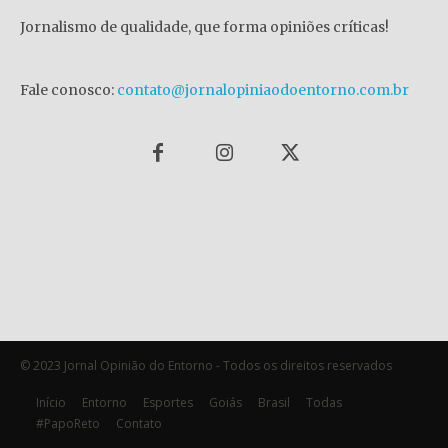
Jornalismo de qualidade, que forma opiniões críticas!
Fale conosco:
contato@jornalopiniaodoentorno.com.br
© 2023 Jornal Opinião do Entorno - Todos os direitos reservados
Início
Entorno
Esportes
Goiás
Brasil
Todas
#PapoReto
Contato